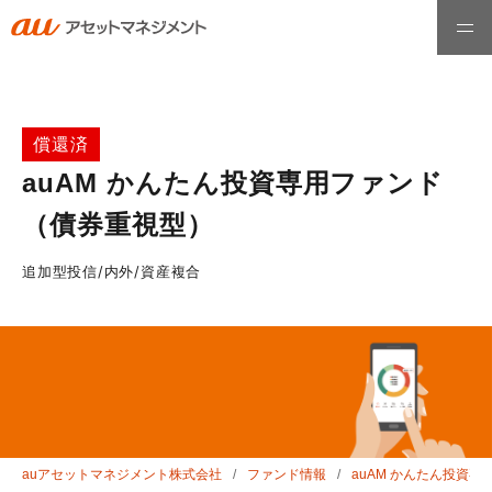
ホーム
償還済
auAM かんたん投資専用ファンド
ファンド情報
（債券重視型）
最高運用責任者メッセージ
追加型投信/内外/資産複合
運用哲学・理念
お知らせ
auアセットマネジメント株式会社
ファンド情報
auAM かんたん投資
会社情報