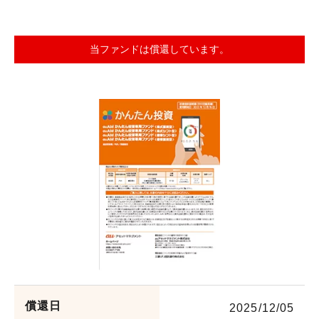
会社概要
機関投資家のみなさまへ
当ファンドは償還しています。
役員紹介
組織図
サービス案内
人権に関する方針
サステナビリティ
ウェブアクセシビリティ
健康経営
電子公告
財務状況等
採用情報
償還日
2025/12/05