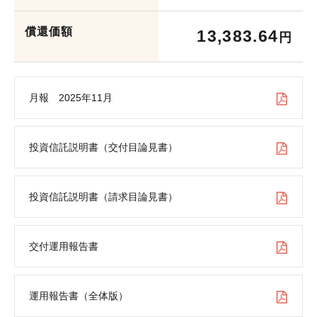
お問い合わせ
償還価額
各種方針
13,383.64
円
月報 2025年11月
投資信託説明書（交付目論見書）
投資信託説明書（請求目論見書）
交付運用報告書
運用報告書（全体版）