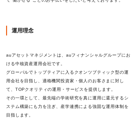
て“働かせる”ことのお手伝いをしたいと考えております。
お問い合わせ
各種方針
運用理念
auアセットマネジメントは、auフィナンシャルグループにお
ける中核資産運用会社です。
グローバルでトップティアに入るクオンツブティック型の運
用会社を目指し、適格機関投資家・個人のお客さまに対し
て、TOPクオリティの運用・サービスを提供します。
その一環として、最先端の学術研究を真に運用に還元するシ
ステム構築にも力を注ぎ、産学連携による強固な運用体制を
目指します。