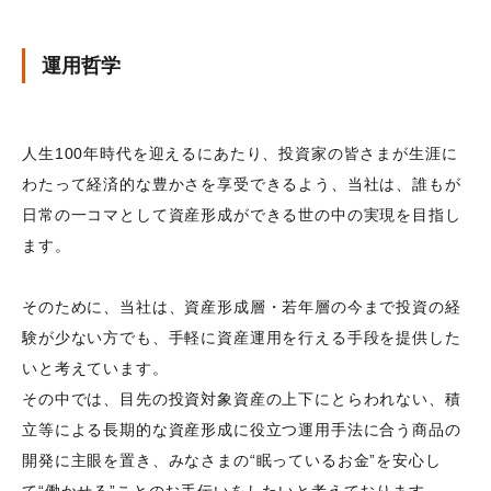
会社概要
運用哲学
機関投資家のみなさまへ
役員紹介
組織図
人生100年時代を迎えるにあたり、投資家の皆さまが生涯に
サービス案内
わたって経済的な豊かさを享受できるよう、当社は、誰もが
人権に関する方針
日常の一コマとして資産形成ができる世の中の実現を目指し
ます。
サステナビリティ
ウェブアクセシビリティ
そのために、当社は、資産形成層・若年層の今まで投資の経
健康経営
験が少ない方でも、手軽に資産運用を行える手段を提供した
いと考えています。
電子公告
その中では、目先の投資対象資産の上下にとらわれない、積
財務状況等
立等による長期的な資産形成に役立つ運用手法に合う商品の
採用情報
開発に主眼を置き、みなさまの“眠っているお金”を安心し