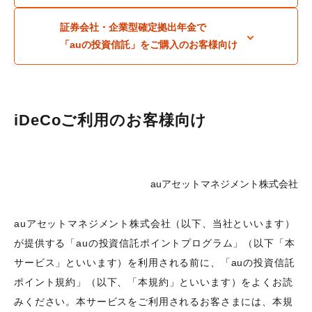
会社概要
証券会社・企業型確定拠出年金で
機関投資家のみなさまへ
「auの投資信託」をご購入のお客様向け
役員紹介
組織図
サービス案内
iDeCoご利用のお客様向け
人権に関する方針
サステナビリティ
auアセットマネジメント株式会社
ウェブアクセシビリティ
健康経営
auアセットマネジメント株式会社（以下、当社といいます）
電子公告
が提供する「auの投資信託ポイントプログラム」（以下「本
サービス」といいます）を利用される前に、「auの投資信託
財務状況等
ポイント規約」（以下、「本規約」といいます）をよくお読
採用情報
みください。本サービスをご利用されるお客さまには、本規