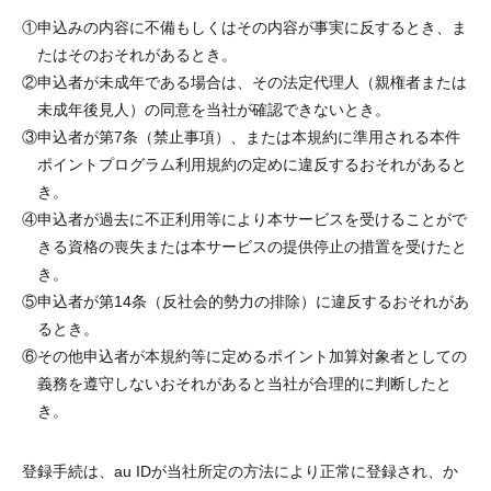
①
申込みの内容に不備もしくはその内容が事実に反するとき、ま
たはそのおそれがあるとき。
②
申込者が未成年である場合は、その法定代理人（親権者または
未成年後見人）の同意を当社が確認できないとき。
③
申込者が第7条（禁止事項）、または本規約に準用される本件
ポイントプログラム利用規約の定めに違反するおそれがあると
き。
④
申込者が過去に不正利用等により本サービスを受けることがで
きる資格の喪失または本サービスの提供停止の措置を受けたと
き。
⑤
申込者が第14条（反社会的勢力の排除）に違反するおそれがあ
るとき。
⑥
その他申込者が本規約等に定めるポイント加算対象者としての
義務を遵守しないおそれがあると当社が合理的に判断したと
き。
登録手続は、au IDが当社所定の方法により正常に登録され、か