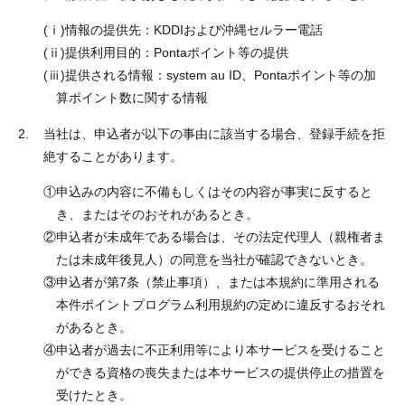
(ⅰ)
情報の提供先：KDDIおよび沖縄セルラー電話
(ⅱ)
提供利用目的：Pontaポイント等の提供
(ⅲ)
提供される情報：system au ID、Pontaポイント等の加
算ポイント数に関する情報
当社は、申込者が以下の事由に該当する場合、登録手続を拒
絶することがあります。
①
申込みの内容に不備もしくはその内容が事実に反すると
き、またはそのおそれがあるとき。
②
申込者が未成年である場合は、その法定代理人（親権者ま
たは未成年後見人）の同意を当社が確認できないとき。
③
申込者が第7条（禁止事項）、または本規約に準用される
本件ポイントプログラム利用規約の定めに違反するおそれ
があるとき。
④
申込者が過去に不正利用等により本サービスを受けること
ができる資格の喪失または本サービスの提供停止の措置を
受けたとき。