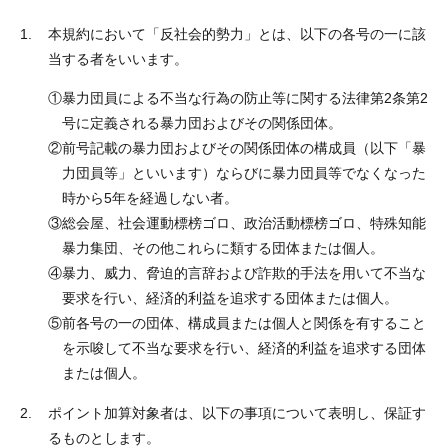
本規約において「反社会的勢力」とは、以下の各号の一に該
当する者をいいます。
①
暴力団員による不当な行為の防止等に関する法律第2条第2
号に定義される暴力団およびその関係団体。
②
前号記載の暴力団およびその関係団体の構成員（以下「暴
力団員等」といいます）ならびに暴力団員等でなくなった
時から5年を経過しない者。
③
総会屋、社会運動標榜ゴロ、政治活動標榜ゴロ、特殊知能
暴力集団、その他これらに類する団体または個人。
④
暴力、威力、脅迫的言辞および詐欺的手法を用いて不当な
要求を行い、経済的利益を追求する団体または個人。
⑤
前各号の一の団体、構成員または個人と関係を有すること
を示唆して不当な要求を行い、経済的利益を追求する団体
または個人。
ポイント加算対象者は、以下の事項について表明し、保証す
るものとします。