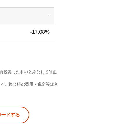
-
-17.08%
へ再投資したものとみなして修正
また、換金時の費用・税金等は考
ロードする