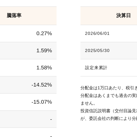
騰落率
決算日
0.27%
2026/06/01
1.59%
2025/05/30
1.58%
設定来累計
-14.52%
分配金は1万口あたり、税引
分配金はあくまでも過去の実
-15.07%
ません。
投資信託説明書（交付目論見
-
が、委託会社の判断により分
-