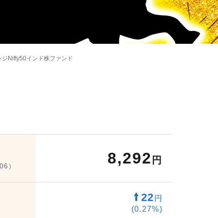
ジNifty50インド株ファンド
8,292
円
/06）
22
円
(0.27%)