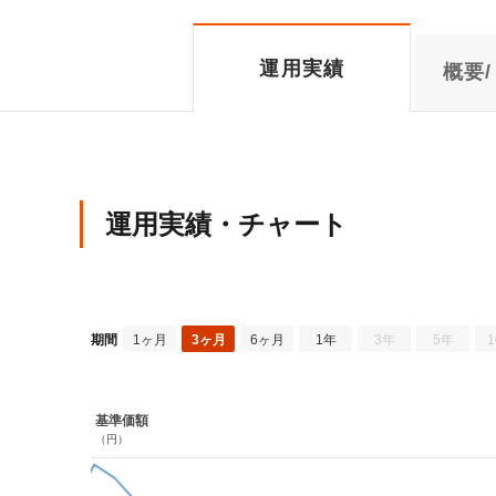
運用実績
概要/
運用実績・チャート
期間
1ヶ月
3ヶ月
6ヶ月
1年
3年
5年
基準価額
（円）