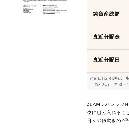
純資産総額
直近分配金
直近分配日
前日比の比率は、収
のとみなして修正
auAMレバレッジN
位に組み入れること
日々の値動きの2