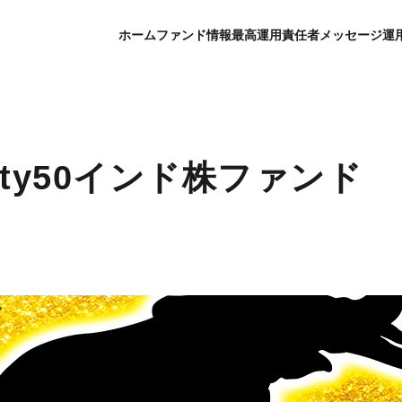
ホーム
ファンド情報
最高運用責任者メッセージ
運
fty50インド株ファンド