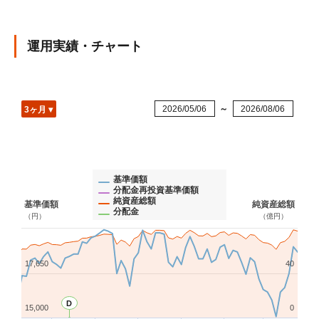
運用実績・チャート
2026/05/06
～
2026/08/06
3ヶ月 ▾
基準価額
分配金再投資基準価額
純資産総額
基準価額
純資産総額
分配金
（円）
（億円）
17,650
40
D
15,000
0