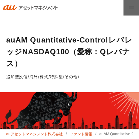
ホーム
auAM Quantitative-Controlレバレ
ッジNASDAQ100（愛称：Qレバナ
ファンド情報
ス）
最高運用責任者メッセージ
追加型投信/海外/株式/特殊型(その他)
運用哲学・理念
お知らせ
auアセットマネジメント株式会社
ファンド情報
auAM Quantitati
会社情報