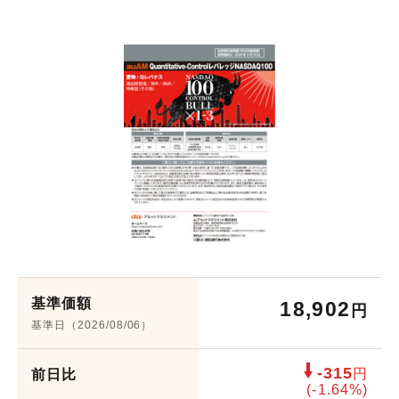
会社概要
機関投資家のみなさまへ
役員紹介
組織図
サービス案内
人権に関する方針
サステナビリティ
ウェブアクセシビリティ
健康経営
基準価額
電子公告
18,902
円
基準日（2026/08/06）
財務状況等
-315
採用情報
円
前日比
(-1.64%)