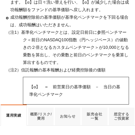
ます。【α】は日々洗い替えを行い、【α】が減少した場合は成
功報酬額をファンドの基準価額へ戻し入れます。
成功報酬控除前の基準価額が基準化ベンチマークを下回る場合
は、成功報酬はいただきません。
（注1）基準化ベンチマークとは、設定日前日に参照ベンチマー
ク＜前日のNASDAQ100指数（円ヘッジベース）の値動
きの２倍となるカスタムベンチマーク＞が10,000となる
乗数を算出し、その乗数と前日のベンチマークを乗算し
算出するものです。
（注2）信託報酬の基本報酬および経費控除後の価額
【α】 ＝ 前営業日の基準価額 － 当日の基
準化ベンチマーク
概要/リスク/
販売会社
想定する
運用実績
お知らせ
費用
一覧
ご投資家