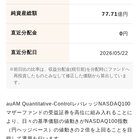
お問い合わせ
純資産総額
77.71
億円
各種方針
直近分配金
0
円
直近分配日
2026/05/22
前日比の比率は、収益分配金(税引前)を分配時にファンドへ
再投資したものとみなして修正した価額から算出していま
す。
auAM Quantitative-ControlレバレッジNASDAQ100
マザーファンドの受益証券を高位に組み入れることに
より、日々の基準価額の値動きがNASDAQ100指数
（円ヘッジベース）の値動きの２倍を上回ることを目
指して運用を行います。