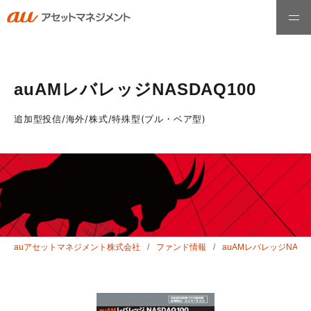
ホーム
auAMレバレッジNASDAQ100
ファンド情報
追加型投信/海外/株式/特殊型(ブル・ベア型)
最高運用責任者メッセージ
運用哲学・理念
auアセットマネジメント株式会社
ファンド情報
auAMレバレッジNASDA
お知らせ
会社情報