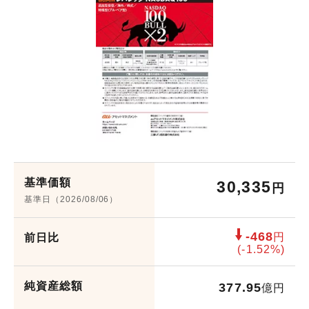
会社概要
機関投資家のみなさまへ
役員紹介
組織図
サービス案内
人権に関する方針
サステナビリティ
基準価額
ウェブアクセシビリティ
30,335
円
基準日（2026/08/06）
健康経営
-468
電子公告
円
前日比
(-1.52%)
財務状況等
純資産総額
377.95
億円
採用情報