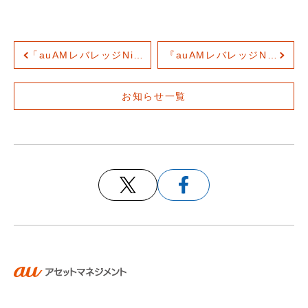
お問い合わせ
各種方針
「auAMレバレッジNifty50インド株ファンド」auカブコム証券と楽天証券に提供開始
『auAMレバレッジNASDAQ100』純資産総額300億円突破
お知らせ一覧