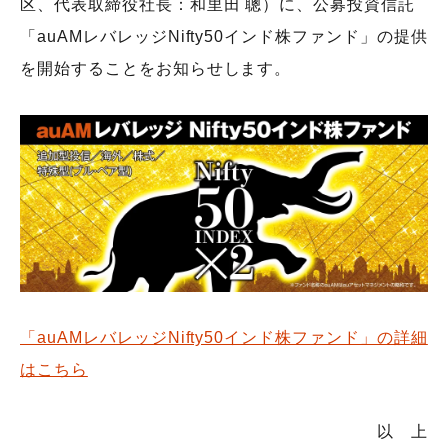
区、代表取締役社長：和里田 聰）に、公募投資信託
「auAMレバレッジNifty50インド株ファンド」の提供
会社概要
機関投資家のみなさまへ
を開始することをお知らせします。
役員紹介
組織図
サービス案内
人権に関する方針
サステナビリティ
ウェブアクセシビリティ
健康経営
「auAMレバレッジNifty50インド株ファンド」の詳細
電子公告
はこちら
財務状況等
採用情報
以 上