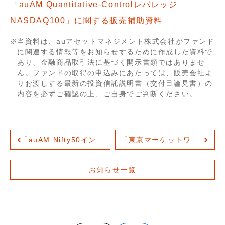
「auAM Quantitative-Controlレバレッジ
会社概要
NASDAQ100」に関する販売補助資料
機関投資家のみなさまへ
役員紹介
当資料は、auアセットマネジメント株式会社がファンド
に関連する情報等をお知らせするために作成した資料で
組織図
あり、金融商品取引法に基づく開示書類ではありませ
ん。ファンドの取得の申込みにあたっては、販売会社よ
サービス案内
りお渡しする最新の投資信託説明書（交付目論見書）の
内容を必ずご確認の上、ご自身でご判断ください。
人権に関する方針
サステナビリティ
ウェブアクセシビリティ
「auAM Nifty50インド株ファンド」、業界最安水準（※）の信託報酬率へ引き下げ
「東京マーケットワイド｜TOKYO MX」に当社戦略運用部の庭野が出演しました。
健康経営
お知らせ一覧
電子公告
財務状況等
採用情報