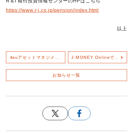
R＆I 格付投資情報センターのHPはこちら
https://www.r-i.co.jp/pension/index.html
会社概要
機関投資家のみなさまへ
役員紹介
以上
組織図
サービス案内
人権に関する方針
auアセットマネジメントが低コストのレバレッジ型ファンドを設定
J-MONEY Onlineで当社最高運用責任者（CIO）東出卓朗の連載がスタートしました。
サステナビリティ
お知らせ一覧
ウェブアクセシビリティ
健康経営
電子公告
財務状況等
採用情報