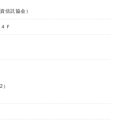
投資信託協会）
館４Ｆ
2）