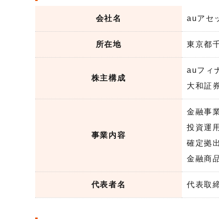
会社名
auア
所在地
東京都
auフィ
株主構成
大和証券
金融事
投資運用
事業内容
確定拠
金融商
代表者名
代表取