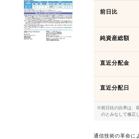
前日比
純資産総額
直近分配金
直近分配日
前日比の比率は、収
のとみなして修正
通信技術の革命に