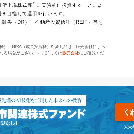
＊
引所上場株式等
に実質的に投資することによ
長を目指して運用を行います。
証券（DR）、不動産投資信託（REIT）等を
資枠）、NISA（成長投資枠）対象商品は、販売会社によっ
異なる場合がございます。詳しくは
販売会社
にご確認くだ