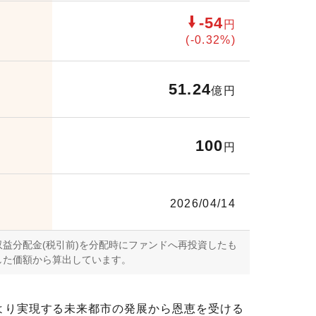
-54
円
(-0.32%)
51.24
億円
100
円
2026/04/14
益分配金(税引前)を分配時にファンドへ再投資したも
した価額から算出しています。
より実現する未来都市の発展から恩恵を受ける