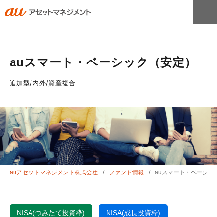
ホーム
auスマート・ベーシック（安定）
ファンド情報
追加型/内外/資産複合
最高運用責任者メッセージ
運用哲学・理念
auアセットマネジメント株式会社
ファンド情報
auスマート・ベーシッ
お知らせ
会社情報
NISA(つみたて投資枠)
NISA(成長投資枠)