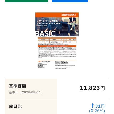
会社概要
機関投資家のみなさまへ
役員紹介
組織図
サービス案内
人権に関する方針
サステナビリティ
ウェブアクセシビリティ
健康経営
基準価額
11,823
電子公告
円
基準日（2026/08/07）
財務状況等
31
採用情報
円
前日比
(0.26%)