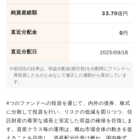
お問い合わせ
純資産総額
33.70
億円
各種方針
直近分配金
0
円
直近分配日
2025/09/18
前日比の比率は、収益分配金(税引前)を分配時にファンドへ
再投資したものとみなして修正した価額から算出していま
す。
4つのファンドへの投資を通じて、内外の債券、株式
に分散して投資を行い、リスクの低減を図りつつ、信
託財産の着実な成長と安定した収益の確保を目指しま
す。資産クラス毎の運用は、概ね市場全体の動きを捉
えることを目指し、資産配分比率は概ね、国内株式