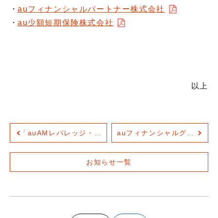
auフィナンシャルパートナー株式会社
au少額短期保険株式会社
以上
「auAMレバレッジ・オールカントリー（愛称：レバカン）」提供開始
auフィナンシャルグループ全社、LGBTQ+に関する取り組み指標「PRIDE指標」の最高位「ゴールド」を受賞
お知らせ一覧