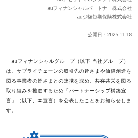
auフィナンシャルパートナー株式会社
会社概要
au少額短期保険株式会社
機関投資家のみなさまへ
役員紹介
公開日：
2025.11.18
組織図
サービス案内
人権に関する方針
auフィナンシャルグループ（以下 当社グループ）
サステナビリティ
は、サプライチェーンの取引先の皆さまや価値創造を
図る事業者の皆さまとの連携を深め、共存共栄を図る
ウェブアクセシビリティ
取り組みを推進するため「パートナーシップ構築宣
健康経営
言」（以下、本宣言）を公表したことをお知らせしま
電子公告
す。
財務状況等
採用情報