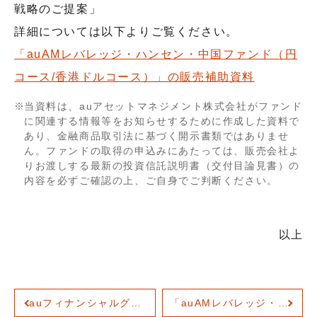
戦略のご提案」
会社概要
詳細については以下よりご覧ください。
機関投資家のみなさまへ
役員紹介
「auAMレバレッジ・ハンセン・中国ファンド（円
コース/香港ドルコース）」の販売補助資料
組織図
当資料は、auアセットマネジメント株式会社がファンド
サービス案内
に関連する情報等をお知らせするために作成した資料で
人権に関する方針
あり、金融商品取引法に基づく開示書類ではありませ
ん。ファンドの取得の申込みにあたっては、販売会社よ
サステナビリティ
りお渡しする最新の投資信託説明書（交付目論見書）の
内容を必ずご確認の上、ご自身でご判断ください。
ウェブアクセシビリティ
健康経営
以上
電子公告
財務状況等
採用情報
auフィナンシャルグループ、LGBT平等法制定を目指す「ビジネスによるLGBT平等サポート宣言」に賛同
「auAMレバレッジ・ハンセン・中国ファンド（円コース/香港ドルコース）」提供開始