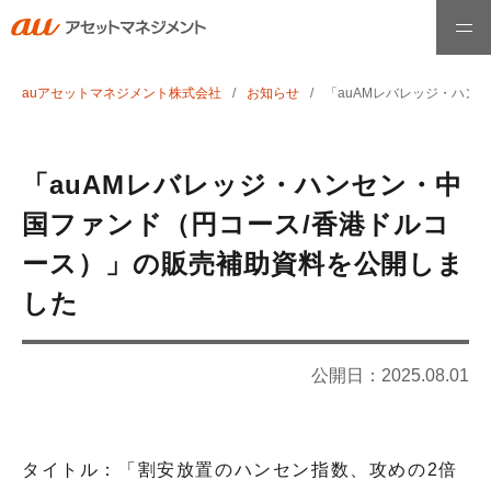
auアセットマネジメント株式会社
お知らせ
「auAMレバレッジ・ハン
ホーム
ファンド情報
「auAMレバレッジ・ハンセン・中
国ファンド（円コース/香港ドルコ
最高運用責任者メッセージ
ース）」の販売補助資料を公開しま
した
運用哲学・理念
公開日：
2025.08.01
お知らせ
タイトル：「割安放置のハンセン指数、攻めの2倍
会社情報