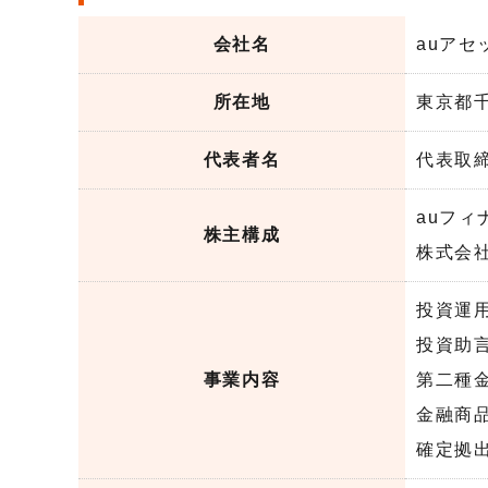
会社名
auア
所在地
東京都
代表者名
代表取
auフィ
株主構成
株式会社
投資運
投資助
事業内容
第二種
金融商
確定拠