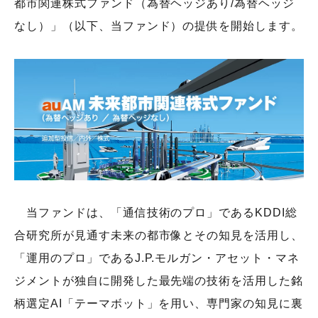
都市関連株式ファンド（為替ヘッジあり/為替ヘッジ
なし）」（以下、当ファンド）の提供を開始します。
会社概要
機関投資家のみなさまへ
役員紹介
組織図
サービス案内
人権に関する方針
サステナビリティ
ウェブアクセシビリティ
当ファンドは、「通信技術のプロ」であるKDDI総
健康経営
合研究所が見通す未来の都市像とその知見を活用し、
電子公告
「運用のプロ」であるJ.P.モルガン・アセット・マネ
財務状況等
ジメントが独自に開発した最先端の技術を活用した銘
採用情報
柄選定AI「テーマボット」を用い、専門家の知見に裏