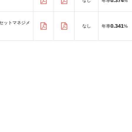
0.374
なし
年率
%
セットマネジメ
0.341
なし
年率
%