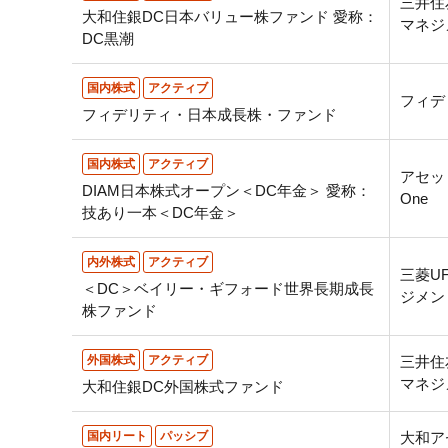
三井住
大和住銀DC日本バリュー株ファンド 愛称：
マネジ
DC黒潮
国内株式
アクティブ
フィデ
フィデリティ・日本成長株・ファンド
国内株式
アクティブ
アセッ
DIAM日本株式オープン＜DC年金＞ 愛称：
One
技あり一本＜DC年金＞
内外株式
アクティブ
三菱U
＜DC＞ベイリー・ギフォード世界長期成長
ジメン
株ファンド
外国株式
アクティブ
三井住
マネジ
大和住銀DC外国株式ファンド
国内リート
パッシブ
大和ア