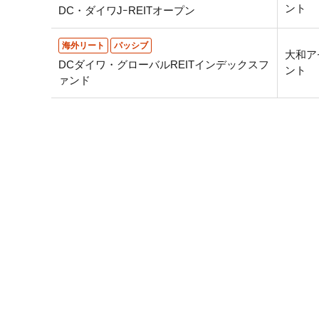
ント
DC・ダイワJｰREITオープン
海外リート
パッシブ
大和ア
DCダイワ・グローバルREITインデックスフ
ント
ァンド