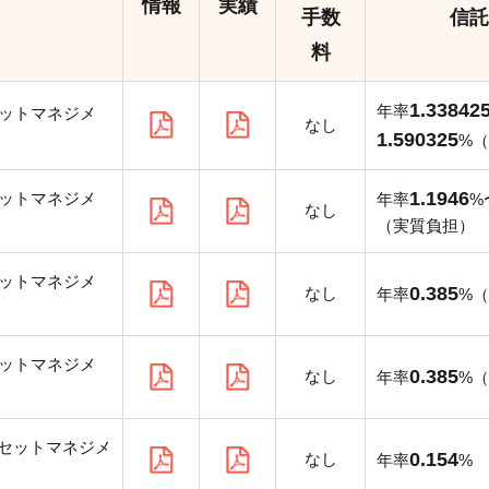
情報
実績
手数
信託
料
1.33842
年率
セットマネジメ
なし
1.590325
%
1.1946
セットマネジメ
年率
%
なし
（実質負担）
セットマネジメ
0.385
なし
年率
%
セットマネジメ
0.385
なし
年率
%
セットマネジメ
0.154
なし
年率
%