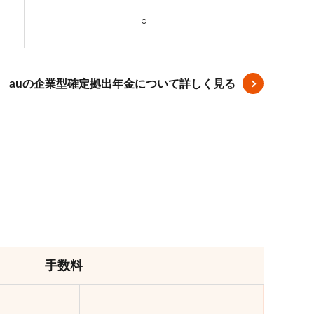
○
auの企業型確定拠出年金について詳しく見る
）
手数料